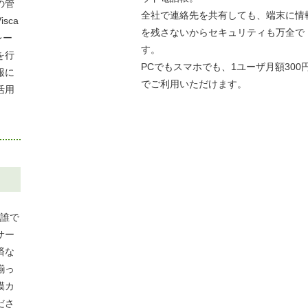
の管
全社で連絡先を共有しても、端末に情
sca
を残さないからセキュリティも万全で
レー
す。
を行
PCでもスマホでも、1ユーザ月額300
報に
でご利用いただけます。
活用
の誰で
サー
済な
揃っ
模カ
ださ