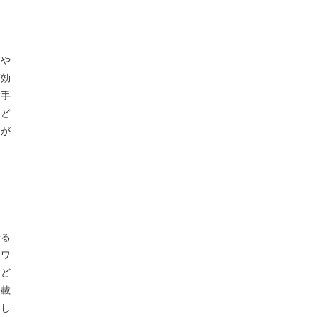
しや
ぎ効
な手
はど
トが
せる
、ワ
など
搭載
明し