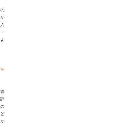
ルの
化が
導入
ルー
のよ
品を
元管
な評
等の
はど
トが