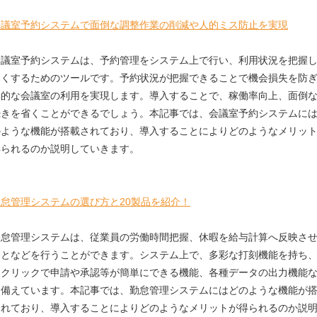
会議室予約システムで面倒な調整作業の削減や人的ミス防止を実現
会議室予約システムは、予約管理をシステム上で行い、利用状況を把握
すくするためのツールです。予約状況が把握できることで機会損失を防
率的な会議室の利用を実現します。導入することで、稼働率向上、面倒
続きを省くことができるでしょう。本記事では、会議室予約システムに
のような機能が搭載されており、導入することによりどのようなメリッ
得られるのか説明していきます。
勤怠管理システムの選び方と20製品を紹介！
勤怠管理システムは、従業員の労働時間把握、休暇を給与計算へ反映さ
ことなどを行うことができます。システム上で、多彩な打刻機能を持ち
ンクリックで申請や承認等が簡単にできる機能、各種データの出力機能
を備えています。本記事では、勤怠管理システムにはどのような機能が
されており、導入することによりどのようなメリットが得られるのか説