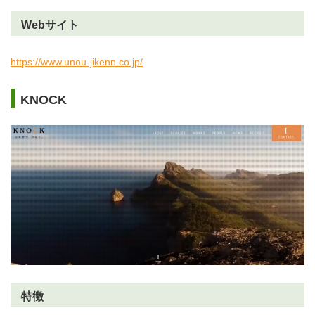
Webサイト
https://www.unou-jikenn.co.jp/
KNOCK
特徴