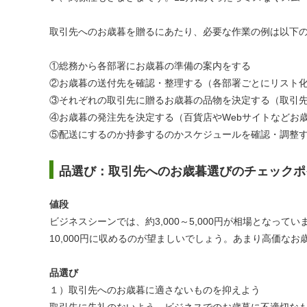
取引先へのお歳暮を贈るにあたり、必要な作業の例は以下
①総務から各部署にお歳暮の準備の案内をする
②お歳暮の送付先を確認・整理する（各部署ごとにリスト
③それぞれの取引先に贈るお歳暮の品物を決定する（取引
④お歳暮の発注先を決定する（百貨店やWebサイトなどお
⑤配送にするのか持参するのかスケジュールを確認・調整
品選び：取引先へのお歳暮選びのチェックポ
値段
ビジネスシーンでは、約3,000～5,000円が相場となって
10,000円に収めるのが望ましいでしょう。あまり高価な
品選び
１）取引先へのお歳暮に適さないものを抑えよう
取引先に失礼のないよう、ビジネスでのお歳暮に不適切な