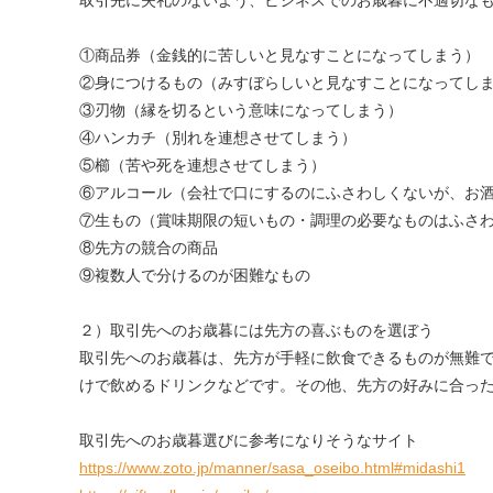
①商品券（金銭的に苦しいと見なすことになってしまう）
②身につけるもの（みすぼらしいと見なすことになってし
③刃物（縁を切るという意味になってしまう）
④ハンカチ（別れを連想させてしまう）
⑤櫛（苦や死を連想させてしまう）
⑥アルコール（会社で口にするのにふさわしくないが、お
⑦生もの（賞味期限の短いもの・調理の必要なものはふさ
⑧先方の競合の商品
⑨複数人で分けるのが困難なもの
２）取引先へのお歳暮には先方の喜ぶものを選ぼう
取引先へのお歳暮は、先方が手軽に飲食できるものが無難
けで飲めるドリンクなどです。その他、先方の好みに合っ
取引先へのお歳暮選びに参考になりそうなサイト
https://www.zoto.jp/manner/sasa_oseibo.html#midashi1