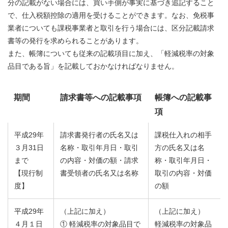
分の記載がない場合には、買い手側が事実に基づき追記すること
で、仕入税額控除の適用を受けることができます。なお、免税事
業者についても課税事業者と取引を行う場合には、区分記載請求
書等の発行を求められることがあります。
また、帳簿についても従来の記載項目に加え、「軽減税率の対象
品目である旨」を記載しておかなければなりません。
期間
請求書等への記載事項
帳簿への記載事
項
平成29年
請求書発行者の氏名又は
課税仕入れの相手
３月31日
名称・取引年月日・取引
方の氏名又は名
まで
の内容・対価の額・請求
称・取引年月日・
【現行制
書受領者の氏名又は名称
取引の内容・対価
度】
の額
平成29年
（上記に加え）
（上記に加え）
４月１日
① 軽減税率の対象品目で
軽減税率の対象品