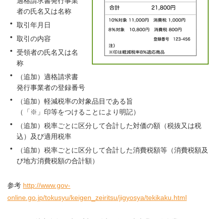
適格請求書発行事業
者の氏名又は名称
取引年月日
取引の内容
受領者の氏名又は名
称
（追加）適格請求書
発行事業者の登録番号
（追加）軽減税率の対象品目である旨
（「※」印等をつけることにより明記）
（追加）税率ごとに区分して合計した対価の額（税抜又は税
込）及び適用税率
（追加）税率ごとに区分して合計した消費税額等（消費税額及
び地方消費税額の合計額）
参考
http://www.gov-
online.go.jp/tokusyu/keigen_zeiritsu/jigyosya/tekikaku.html